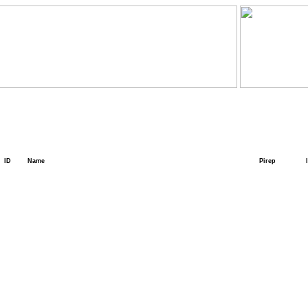
ID
Name
Pirep