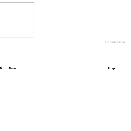
Hier anmelden
ID
Name
Pirep