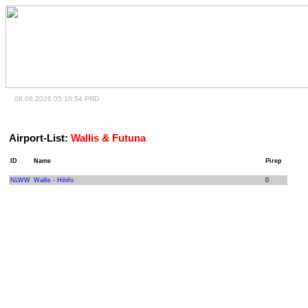
08.08.2026 05:10:54 PRD
Airport-List:
Wallis & Futuna
ID
Name
Pirep
NLWW
Wallis - Hihifo
0